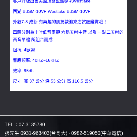
客戶升級出售美國頂級監聽喇叭Westlake
西湖 BBSM-10VF Westlake BBSM-10VF
外觀7-8 成新 有興趣的朋友歡迎來店試聽鑑賞哦！
單體分別為十吋低音兩顆 六點五吋中音 以及 一點二五吋的
高音單體 所組合而成
阻抗: 4歐姆
響應頻率: 40HZ~16KHZ
效率: 95db
尺寸: 寬 37 公分 深 53 公分 高 116.5 公分
TEL：
07-3135780
張先生
0931-963403
(台哥大) ·
0982-519050
(中華電信)