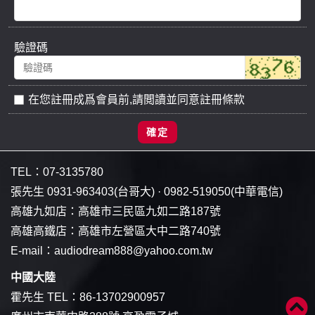
驗證碼
在您註冊成爲會員前,請閲讀並同意註冊條款
確定
TEL：
07-3135780
張先生
0931-963403
(台哥大) ·
0982-519050
(中華電信)
高雄九如店：
高雄市三民區九如二路187號
高雄高鐵店：
高雄市左營區大中二路740號
E-mail：
audiodream888@yahoo.com.tw
中國大陸
霍先生 TEL：
86-13702900957