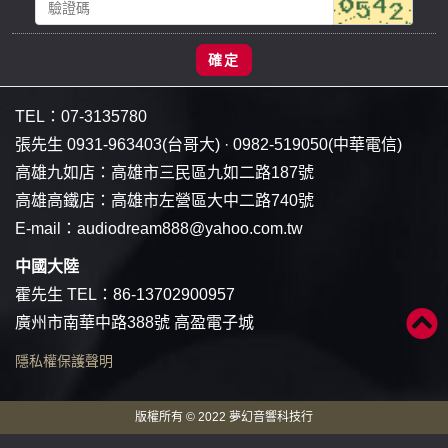
確定
TEL：
07-3135780
張先生
0931-963403
(台哥大) ·
0982-519050
(中華電信)
高雄九如店：
高雄市三民區九如二路187號
高雄高鐵店：
高雄市左營區大中二路740號
E-mail：
audiodream888@yahoo.com.tw
中國大陸
霍先生 TEL：
86-13702900957
廣州市南華中路388號 高盈電子城
隱私權保護聲明
版權所有 © 2022 夢幻音響科技行