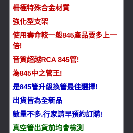
柵極特殊合金材質
強化型支架
使用壽命較一般845產品要多上一
倍!
音質超越RCA 845管!
為845中之管王!
是845管升級換管最佳選擇!
出貨皆為全新品
數量不多.行家請早預約訂購!
真空管出貨前均會檢測