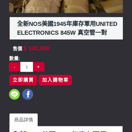
全新NOS美國1945年庫存軍用UNITED
ELECTRONICS 845W 真空管一對
$ 100,000
售價
數量:
-
+
立即購買
加入購物車
商品詳情