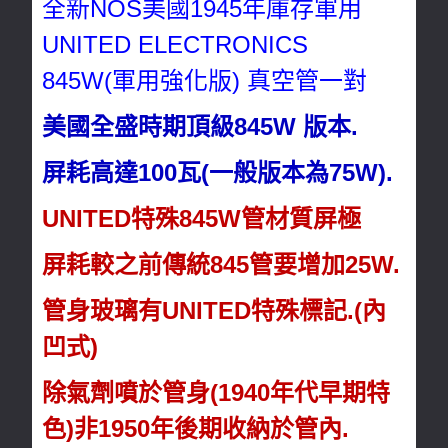
全新NOS美國1945年庫存軍用
UNITED ELECTRONICS
845W(軍用強化版) 真空管一對
美國全盛時期頂級845W 版本.
屏耗高達100瓦(一般版本為75W).
UNITED特殊845W管材質屏極
屏耗較之前傳統845管要增加25W.
管身玻璃有UNITED特殊標記.(內
凹式)
除氣劑噴於管身(1940年代早期特
色)非1950年後期收納於管內.