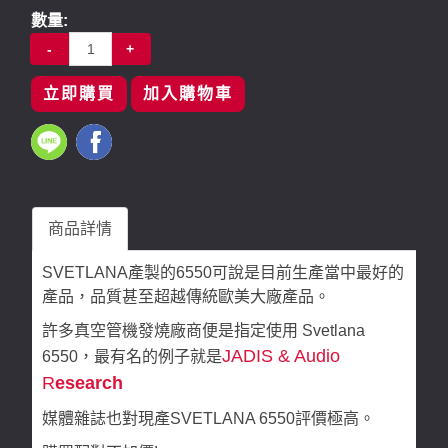
數量:
-
+
立即購買
加入購物車
商品詳情
SVETLANA產製的6550可說是目前生產當中最好的
產品，品質甚至超越傳統歐美大廠產品。
許多真空管機發燒廠商便是指定使用 Svetlana
JADIS & Audio
6550，最有名的例子就是
R
esearch
媒體雜誌也對現產SVETLANA 6550評價極高。