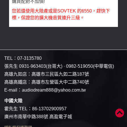
購買配對不加價!
您若還使用大陸產或是SOVTEK 的6550，趕快下
標，保證您的擴大機音質連升三級。
TEL：
07-3135780
張先生
0931-963403
(台哥大) ·
0982-519050
(中華電信)
高雄九如店：
高雄市三民區九如二路187號
高雄高鐵店：
高雄市左營區大中二路740號
E-mail：
audiodream888@yahoo.com.tw
中國大陸
霍先生 TEL：
86-13702900957
廣州市南華中路388號 高盈電子城