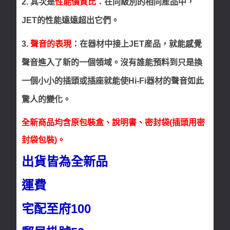
2. 其次是
性能價質比
：在同級別的相同産品中，
JET的性能遠遠超出它們。
3.
聲音的表現
：在器材中接上JET産品，就能感覺
聲音進入了新的一個領域。沒有誰能預料到只是換
一個小小的插頭或插座就能使Hi-Fi器材的聲音如此
驚人的變化。
全新商品均含原包裝盒、說明書、密封袋(插頭用密
封袋包裝)。
出貨皆為全新品
運費
宅配至府100