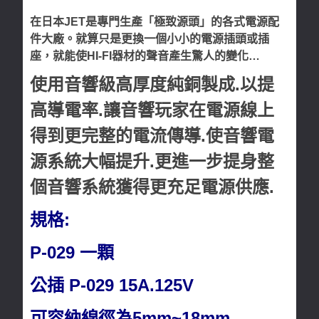
在日本JET
是專門生產
「極致源頭」的各式電源配
件大廠。就算只是更換一個小小的電源插頭或插
座，就能使HI-FI器材的聲音產生驚人的變化…
使用音響級高厚度純銅製成.以提
高導電率.讓音響玩家在電源線上
得到更完整的電流傳導.使音響電
源系統大幅提升.更進一步提身整
個音響系統獲得更充足電源供應.
規格:
P-029 一顆
公插 P-029 15A.125V
可容納線徑為5mm~18mm