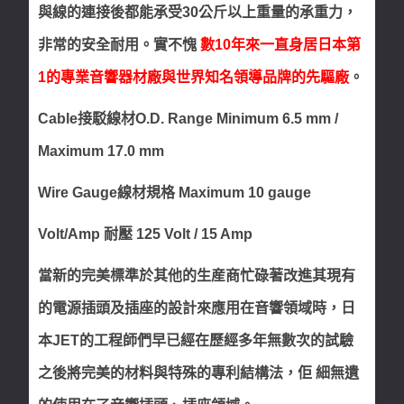
與線的連接後都能承受30公斤以上重量的承重力，
非常的安全耐用。實不愧
數10年來一直身居日本第
1的專業音響器材廠與世界知名領導品牌的先驅廠
。
Cable接駁線材O.D. Range Minimum 6.5 mm /
Maximum 17.0 mm
Wire Gauge線材規格 Maximum 10 gauge
Volt/Amp 耐壓 125 Volt / 15 Amp
當新的完美標準於其他的生産商忙碌著改進其現有
的電源插頭及插座的設計來應用在音響領域時，日
本JET的工程師們早已經在歷經多年無數次的試驗
之後將完美的材料與特殊的專利結構法，佢 細無遺