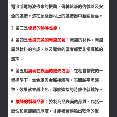
電流或電磁波帶來的振動，傳輸乾淨的信號以及安
全的連接。這在頂級器材上的連接器中至關緊要。
3. 第三是
優異的傳導性能
。
4. 第四是
合適完美的電鍍工藝
：電鍍的材料，電鍍
層與材料的合成，以及電鍍的厚度都要非常謹慎的
選擇。
5. 第五點
展現在表面的磨光方面
：在相當精微的一
個標準下，當金屬與金屬接觸時，表面越平坦越一
致，效果就會越出色，那麽連接的時候也就越好。
6.
嚴謹的製程品管
：控制商品表面的品質，包括一
致性和電鍍層的厚度，才能確實傳輸出乾淨的聲