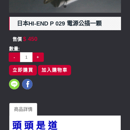
日本HI-END P 029 電源公插一顆
$ 450
售價
數量:
-
+
立即購買
加入購物車
商品詳情
頭 頭 是 道