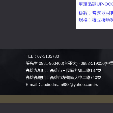
單結晶銅UP-O
級數︰音響器材
規格︰獨立接地導
TEL：
07-3135780
張先生
0931-963403
(台哥大) ·
0982-519050
(中
高雄九如店：
高雄市三民區九如二路187號
高雄高鐵店：
高雄市左營區大中二路740號
E-mail：
audiodream888@yahoo.com.tw