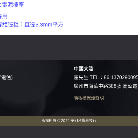
CC電源插座
專用
體徑粗︰直徑5.3mm平方
中國大陸
華電信)
霍先生 TEL：
86-137029009
廣州市南華中路388號 高盈
隱私權保護聲明
版權所有 © 2022 夢幻音響科技行