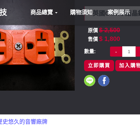
科技
商品總覽
購物須知
案例展示
英國Onix單結晶
$ 2,500
原價
$ 1,800
售價
數量:
-
立即購買
加入購
家歷史悠久的音響廠牌