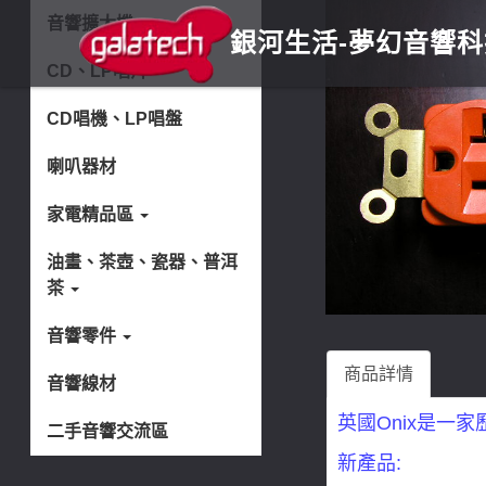
音響擴大機
銀河生活
-夢幻音響
CD、LP唱片
CD唱機、LP唱盤
喇叭器材
家電精品區
油畫、茶壺、瓷器、普洱
茶
音響零件
商品詳情
音響線材
英國Onix是一
二手音響交流區
新產品: