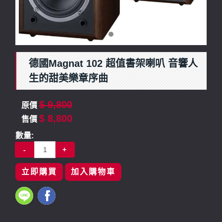
德國Magnat 102 超值書架喇叭 音響人
生的甜美樂章序曲
$ 9,800
原價
$ 8,800
售價
數量:
-
+
立即購買
加入購物車