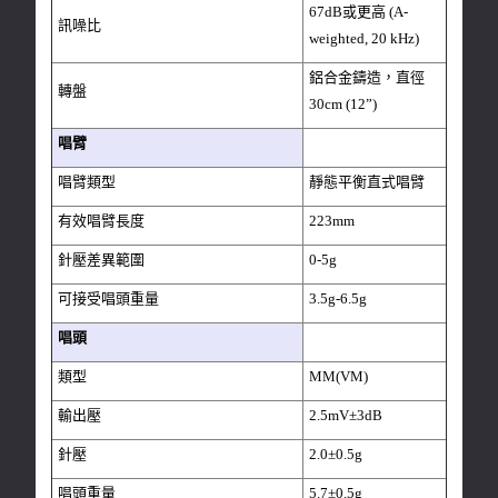
67dB或更高 (A-
訊噪比
weighted, 20 kHz)
鋁合金鑄造，直徑
轉盤
30cm (12”)
唱臂
唱臂類型
靜態平衡直式唱臂
有效唱臂長度
223mm
針壓差異範圍
0-5g
可接受唱頭重量
3.5g-6.5g
唱頭
類型
MM(VM)
輸出壓
2.5mV±3dB
針壓
2.0±0.5g
唱頭重量
5.7±0.5g