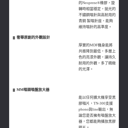
的Neoprene®橡膠，旋
轉時相當穩定，拋光的
不鏽鋼唱針與高耐用的
青銅 製唱針座，能夠
維持唱針的高準度。
奢華原創的外觀設計
▓
厚實的MDF機身能將
共振降到最低，多層上
色的亮漆外觀，讓持久
耐用的外觀，多了精緻
的光澤。
MM唱頭唱盤放大器
▓
能以任何擴大機享受黑
膠唱片，TN-300支援
phono與line輸出，無
論您是否擁有唱盤放大
器，您都能夠播放黑膠
唱片。