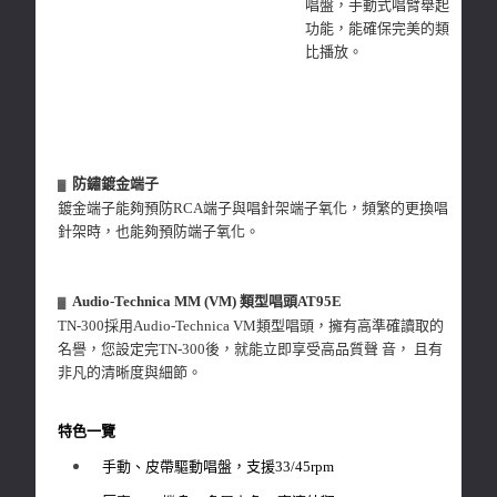
唱盤，手動式唱臂舉起
功能，能確保完美的類
比播放。
防鏽鍍金端子
▓
鍍金端子能夠預防RCA端子與唱針架端子氧化，頻繁的更換唱
針架時，也能夠預防端子氧化。
Audio-Technica MM (VM) 類型唱頭AT95E
▓
TN-300採用Audio-Technica VM類型唱頭，擁有高準確讀取的
名譽，您設定完TN-300後，就能立即享受高品質聲 音， 且有
非凡的清晰度與細節。
特色一覽
手動、皮帶驅動唱盤，支援33/45rpm