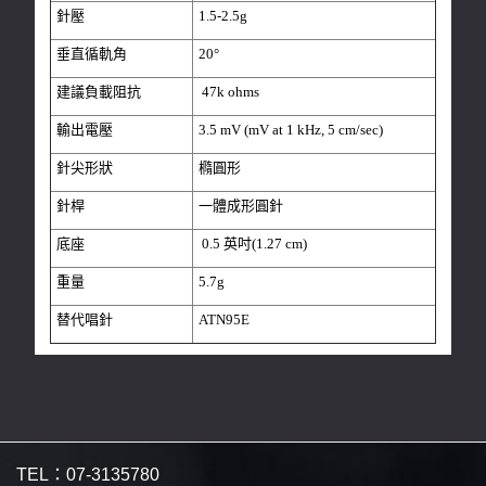
針壓
1.5-2.5g
垂直循軌角
20°
建議負載阻抗
47k ohms
輸出電壓
3.5 mV (mV at 1 kHz, 5 cm/sec)
針尖形狀
橢圓形
針桿
一體成形圓針
底座
0.5 英吋(1.27 cm)
重量
5.7g
替代唱針
ATN95E
TEL：
07-3135780