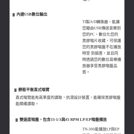
內建USB數位輸出
▓
TI製A/D轉換器，能讓
您藉由USB傳送音樂到
您的PC，數位化您的
黑膠唱片收藏，可保護
您的黑膠唱盤不在播放
時受 到損害，並且同
時透過您的數位音樂播
放器享受黑膠唱盤品
質。
靜態平衡直式唱臂
▓
直式唱臂能有高準度的讀取，抗滑設計裝置，能確保黑膠唱盤
能精確讀取。
雙速度唱盤，包含33-1/3與45 RPM LP/EP唱盤播放
▓
TN-300能播放LP與EP