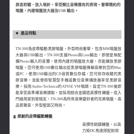
屏息聆聽、放入唱針，享受類比音樂應有的表現。奢華簡約的
唱盤，內建唱盤放大器及USB 輸出。
產品特點
◆
TN-300為皮帶驅動黑膠唱盤，外型時尚奢華，包含MM唱盤放
大器與USB輸出，TN-300支援Phono與Line輸出，即使是無配
備Phono輸入的音響，使用內建的唱盤放大器，亦能播放黑膠
唱盤。您可使用USB數位輸出從黑膠唱盤傳輸音樂到您的Mac
或PC，使用USB輸出的CD音質數位存檔，您可保存收藏的黑
膠音樂，並能使用智慧型手機或數位音樂播放器享受黑膠音
樂。採用Audio-Technica的AT95E VM唱頭，設定TN-300後即
能享受高準確音樂讀取，並採用鋁合金鑄造高慣性轉盤。從入
門級用家到發燒友，TN-300為所有音樂愛好者的完美唱盤，高
品質聲音，外型堅固又時尚。
原創的皮帶驅動轉盤
▓
高慣性鋁鑄轉盤，以高
力矩DC馬達搭配耐用