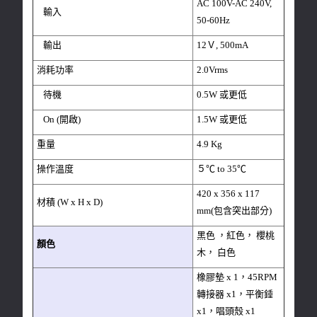
AC 100V-AC 240V,
輸入
50-60Hz
輸出
12Ｖ, 500mA
消耗功率
2.0Vrms
待機
0.5W 或更低
On (開啟)
1.5W 或更低
重量
4.9 Kg
操作溫度
５℃ to 35℃
420 x 356 x 117
材積 (W x H x D)
mm(包含突出部分)
黑色 ，紅色， 櫻桃
顏色
木， 白色
橡膠墊 x 1，45RPM
轉接器 x1，平衡錘
x1，唱頭殼 x1