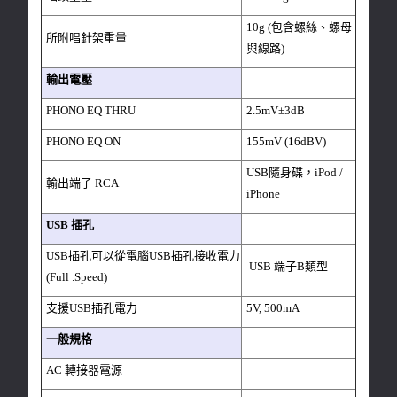
10g (包含螺絲、螺母
所附唱針架重量
與線路)
輸出電壓
PHONO EQ THRU
2.5mV±3dB
PHONO EQ ON
155mV (16dBV)
USB隨身碟，iPod /
輸出端子 RCA
iPhone
USB 插孔
USB插孔可以從電腦USB插孔接收電力
USB 端子B類型
(Full .Speed)
支援USB插孔電力
5V, 500mA
一般規格
AC 轉接器電源