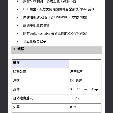
厚實MDF機身，多層上色，亮漆外觀
USB輸出，能從黑膠唱盤傳輸音樂到您的Mac或PC
內建唱盤放大器(可於LINE/PHONO之間切換)
靜態平衡直式唱臂
附有audio-technica 著名高性能MM(VM)唱頭
抗氧化鍍金端子
規格
◆
轉盤
驅動系統
皮帶驅動
馬達
DC 馬達
旋轉
33 1/3rpm, 45rpm
旋轉速度差異
±1.5%
失真
0.2%