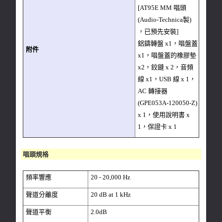
[AT95E MM 唱頭
(Audio-Technica製)
，已預先安裝]
鋁鑄轉盤 x1，唱盤蓋
附件
x1，唱盤蓋的橡膠墊
x2，鉸鏈 x 2，音頻
線 x1，USB 線 x 1，
AC 轉接器
(GPE053A-120050-Z)
x 1，使用說明書 x
1，保證卡 x 1
唱頭規格
頻率響應
20 - 20,000 Hz
聲道分離度
20 dB at 1 kHz
聲道平衡
2.0dB