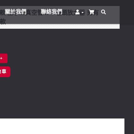
關於我們
聯絡我們
m 新款 全手工真空管MM 唱頭放大器 另有
階款
+
物車