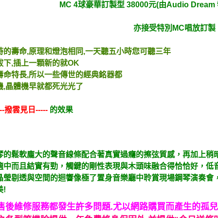
MC 4球豪華訂製型 38000元(由Audio Dre
亦接受特別MC唱放訂製
時的壽命,原理和燈泡相同,一天聽五小時您可聽三年
下,插上一顆新的就OK
壽命特長,所以一些傳世的經典銘器都
機,晶體機早就都死光光了
----撥雲見日-----
的效果
琴的鬆軟龐大的聲音線條配合著真實過癮的擦弦質感，再加上稍
適中而且結實有勁，觸鍵的剛性表現與木頭味融合得恰恰好，低
晶瑩剔透與空間的迴響像極了置身音樂廳中聆賞現場鋼琴演奏會
!
售後維修服務都發生許多問題.尤以網路購買而產生的孤兒