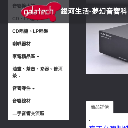
音響擴大機
銀河生活
-夢幻音響
CD、LP唱片
CD唱機、LP唱盤
喇叭器材
家電精品區
油畫、茶壺、瓷器、普洱
茶
音響零件
音響線材
商品詳情
二手音響交流區