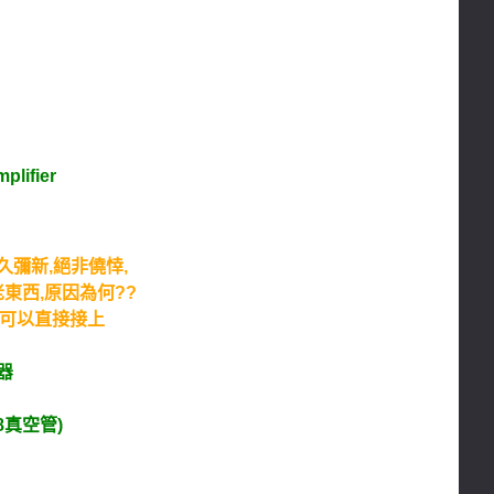
plifier
彌新,絕非僥悻,
老東西,原因為何??
機均可以直接接上
器
8真空管)