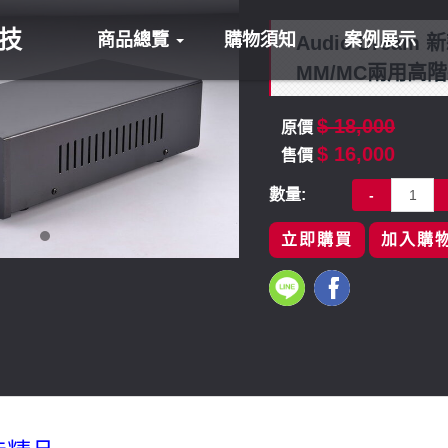
科技
商品總覽
購物須知
案例展示
Audio Drea
MM/MC兩用高
$ 18,000
原價
$ 16,000
售價
數量:
-
立即購買
加入購