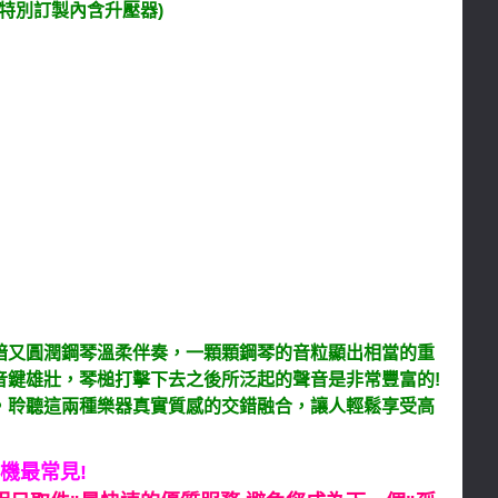
am 特別訂製內含升壓器)
暗又圓潤鋼琴溫柔伴奏，一顆顆鋼琴的音粒顯出相當的重
音鍵雄壯，琴槌打擊下去之後所泛起的聲音是非常豐富的!
，聆聽這兩種樂器真實質感的交錯融合，讓人輕鬆享受高
機最常見!