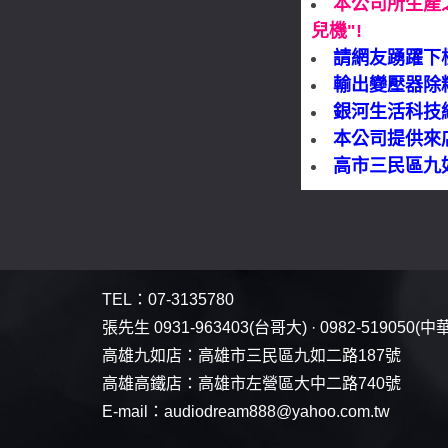
本公司所生產
兒機"!
請網友踴躍下
輸出變壓器除
銀河生活科技
本公司提供來
高市三民區九如二
TEL：
07-3135780
張先生
0931-963403
(台哥大) ·
0982-519050
(中
高雄九如店：
高雄市三民區九如二路187號
高雄高鐵店：
高雄市左營區大中二路740號
E-mail：
audiodream888@yahoo.com.tw