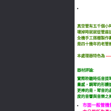
真空管有五千個小
壞掉時就就從管座拔
全機手工搭棚製作
是四十幾年的老管
本處理器特色為
--
器材評論:
實際聆聽時低音提
量感，鋼琴的形體
更棒的是，琴音的
度的音響與音樂之美
市面一般管機