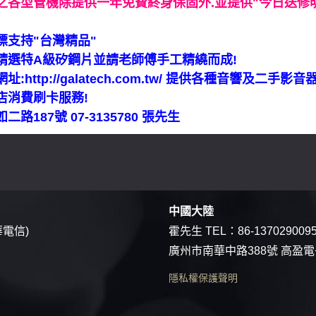
之各型管機除提供一年免費終身保固外.並提供"今日送修明
標支持"台灣精品"
精選特A級矽鋼片並請老師傅手工精繞而成!
網址:
http://galatech.com.tw/
提供各種音響及二手影音
店消費刷卡服務!
路187號 07-3135780 張先生
中國大陸
華電信)
霍先生 TEL：
86-137029009
廣州市南華中路388號 高盈
隱私權保護聲明