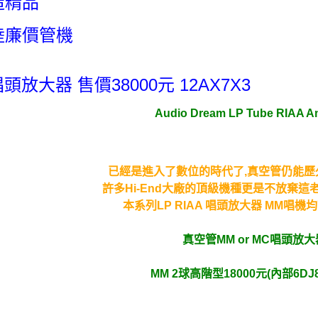
造精品
陸廉價管機
 唱頭放大器 售價38000元 12AX7X3
Audio Dream LP Tube RIAA Am
已經是進入了數位的時代了,真空管仍能歷久
許多Hi-End大廠的頂級機種更是不放棄這
本系列LP RIAA 唱頭放大器 MM唱
真空管MM or MC唱頭放大
MM 2球高階型18000元(內部6DJ