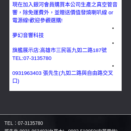
現在加入銀河會員購買本公司生產之真空管音
響，除免運費外，並贈送價值發燒喇叭線 or
電源線!歡迎參觀選購!
夢幻音響科技
旗艦展示店:高雄市三民區九如二路187號
TEL:07-3135780
0931963403 張先生(九如二路與自由路交叉
口)
TEL：
07-3135780