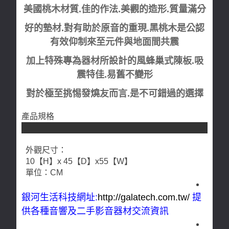
美國桃木材質.佳的作法.美觀的造形.質量滿分
好的墊材.對有助於原音的重現.黑桃木是公認
有效仰制來至元件與地面間共震
加上特殊專為器材所設計的風蜂巢式陳板.吸
震特佳.易舊不變形
對於極至挑惕發燒友而言.是不可錯過的選擇
產品規格
外觀尺寸：
10【H】x 45【D】x55【W】
單位：CM
銀河生活科技網址:
http://galatech.com.tw/
提
供各種音響及二手影音器材交流資訊