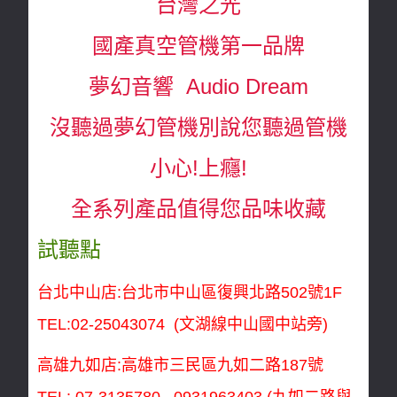
台灣之光
國產真空管機第一品牌
夢幻音響 Audio Dream
沒聽過夢幻管機別說您聽過管機
小心!上癮!
全系列產品值得您品味收藏
試聽點
台北中山店:台北市中山區復興北路502號1F
TEL:02-25043074 (文湖線中山國中站旁)
高雄九如店:高雄市三民區九如二路187號
TEL: 07-3135780 0931963403
(九如二路與