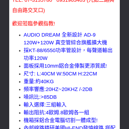
自由路交叉口)
歡迎蒞臨參觀指教!
AUDIO DREAM 全新設計 AD-9
120W+120W 真空管綜合旗艦擴大機
採KT-88/6550功率管設計，每聲道輸出
功率120W
面板採用10mm鋁合金俥製更添質感!
尺寸: L:40CM W:50CM H:22CM
重量:約40KG
頻率響應:20HZ~20KHZ /-2DB
噪訊比:>85DB
輸入選擇:三組輸入
輸出阻抗:4歐姆.8歐姆各一組
機箱採鋁合金電腦切割一體成型!
內部線路精研美國HI-END發燒線路.搭配