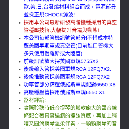
歐.美.日.台發燒材料組合而成，電源部分
並採正規CHOCK濾波!
採用本公司最新研發高階機種採用的真空
管穩壓技術.大幅提升音場與動態!
本公司每部管機訊號管部分!不惜成本特
選美國早期軍規真空管(目前進口管機大
多只使用俄羅斯或大陸管)
前級訊號放大採美國軍規5755X2
後級輸入管採美國軍規RCA 12FQ7X2.
後級推動管採美國軍規RCA 12FQ7X2
功率管部分精選俄羅斯軍規配對6550 X8
高壓穩壓管採用俄羅斯軍規6550 X1
器材評論:
實際聆聽時低音提琴的鬆軟龐大的聲音線
條配合著真實過癮的擦弦質感，再加上稍
暗又圓潤鋼琴溫柔伴奏，一顆顆鋼琴的音