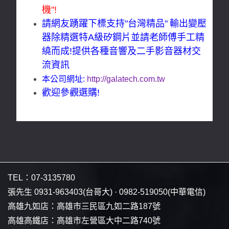
機"!
請網友踴躍下標支持"台灣精品"
輸出變壓
器除精選特A級矽鋼片並請老師傅手工精
繞而成!
提供各種音響及二手影音器材交
流資訊
本公司網址:
http://galatech.com.tw
歡迎參觀選購!
TEL：
07-3135780
張先生
0931-963403
(台哥大) ·
0982-519050
(中華電信)
高雄九如店：
高雄市三民區九如二路187號
高雄高鐵店：
高雄市左營區大中二路740號