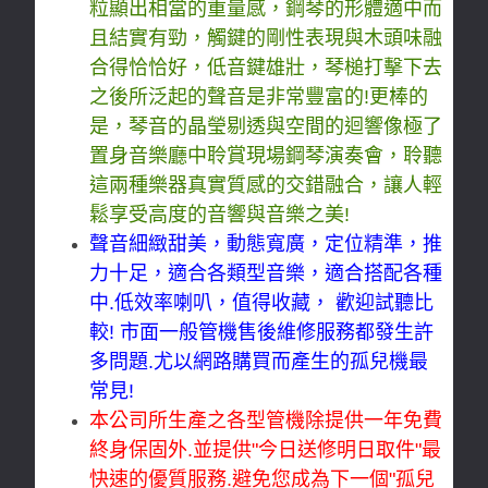
粒顯出相當的重量感，鋼琴的形體適中而
且結實有勁，觸鍵的剛性表現與木頭味融
合得恰恰好，低音鍵雄壯，琴槌打擊下去
之後所泛起的聲音是非常豐富的!更棒的
是，琴音的晶瑩剔透與空間的迴響像極了
置身音樂廳中聆賞現場鋼琴演奏會，聆聽
這兩種樂器真實質感的交錯融合，讓人輕
鬆享受高度的音響與音樂之美!
聲音細緻甜美，動態寬廣，定位精準，推
力十足，適合各類型音樂，適合搭配各種
中.低效率喇叭，值得收藏， 歡迎試聽比
較!
市面一般管機售後維修服務都發生許
多問題.尤以網路購買而產生的孤兒機最
常見!
本公司所生產之各型管機除提供一年免費
終身保固外.並提供"今日送修明日取件"最
快速的優質服務.避免您成為下一個"孤兒